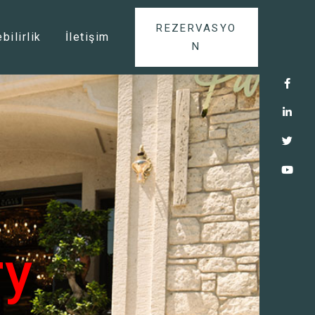
REZERVASYO
bilirlik
İletişim
N
ry