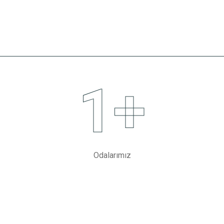
1
+
Odalarımız